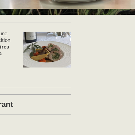
'une
ition
ires
a
rant